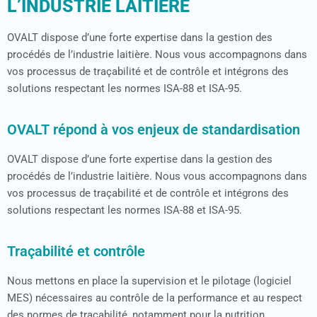
OVALT, VOTRE PARTENAIRE DE
L’INDUSTRIE LAITIÈRE
OVALT dispose d’une forte expertise dans l
a
gestion des
procédés de l’industrie laitière.
Nous
vous accompag
nons
dans
vos processus de traçabilité et de contrôle
et
intégrons des
solutions respect
ant
l
es normes ISA-88 et ISA-95.
OVALT répond à vos enjeux de standardisation
OVALT dispose d’une forte expertise dans l
a
gestion des
procédés de l’industrie laitière.
Nous
vous accompag
nons
dans
vos processus de traçabilité et de contrôle
et
intégrons des
solutions respect
ant
l
es normes ISA-88 et ISA-95.
Traçabilité et contrôle
Nous mettons en place la
supervision
et le pilotage (logiciel
MES)
nécessaires
au contrôle de la performance et
au respect