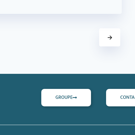
→
GROUPE
CONTA