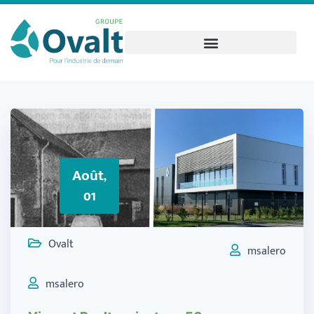
Août,
01
Ovalt
msalero
msalero